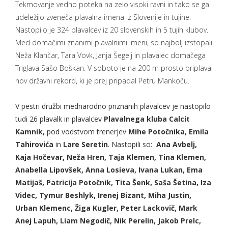
Tekmovanje vedno poteka na zelo visoki ravni in tako se ga
udeležijo zveneča plavalna imena iz Slovenije in tujine.
Nastopilo je 324 plavalcev iz 20 slovenskih in 5 tujih klubov.
Med domačimi znanimi plavalnimi imeni, so najbolj izstopali
Neža Klančar, Tara Vovk, Janja Šegelj in plavalec domačega
Triglava Sašo Boškan. V soboto je na 200 m prosto priplaval
nov državni rekord, ki je prej pripadal Petru Mankoču.
V pestri družbi mednarodno priznanih plavalcev je nastopilo
tudi 26 plavalk in plavalcev
Plavalnega kluba Calcit
Kamnik,
pod vodstvom trenerjev
Mihe Potočnika, Emila
Tahirovića
in
Lare Seretin
. Nastopili so:
Ana Avbelj,
Kaja Hočevar, Neža Hren, Taja Klemen, Tina Klemen,
Anabella Lipovšek, Anna Losieva, Ivana Lukan, Ema
Matijaš, Patricija Potočnik, Tita Šenk, Saša Šetina, Iza
Videc, Tymur Beshlyk, Irenej Bizant, Miha Justin,
Urban Klemenc, Žiga Kugler, Peter Lackovič, Mark
Anej Lapuh, Liam Negodič, Nik Perelin, Jakob Prelc,